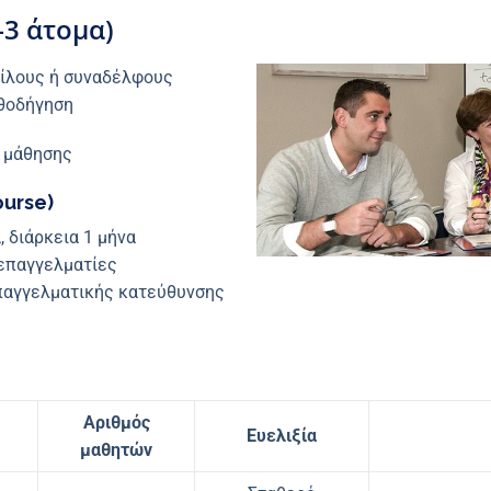
3 άτομα)
φίλους ή συναδέλφους
αθοδήγηση
ό μάθησης
ourse)
 διάρκεια 1 μήνα
 επαγγελματίες
επαγγελματικής κατεύθυνσης
Αριθμός
Ευελιξία
μαθητών