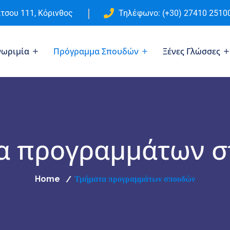
τσου 111, Κόρινθος
Τηλέφωνο: (+30) 27410 2510
νωριμία
Πρόγραμμα Σπουδών
Ξένες Γλώσσες
α προγραμμάτων 
Home
Τμήματα προγραμμάτων σπουδών
/