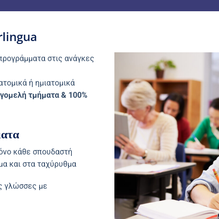
lingua
 προγράμματα στις ανάγκες
ατομικά ή ημιατομικά
ιγομελή τμήματα & 100%
ματα
όνο κάθε σπουδαστή
μα και στα ταχύρυθμα
ες γλώσσες με